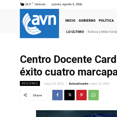
C
24.3
Caracas
jueves, agosto 6, 2026
INICIO
GOBIERNO
POLÍTICA
LO ÚLTIMO
Noboa y Milei fort
Centro Docente Cardi
éxito cuatro marcap
mayo 23, 2026
Actualizado:
mayo 23, 2026
REGIONES
Share