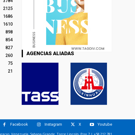
3784
2125
1686
1610
898
854
827
AGENCIAS ALIADAS
260
75
21
Facebook
Instagram
X
Youtube
racas, Venezuela. Sabana Grande. Torre Lincoln, Piso 7 | +58 212 781