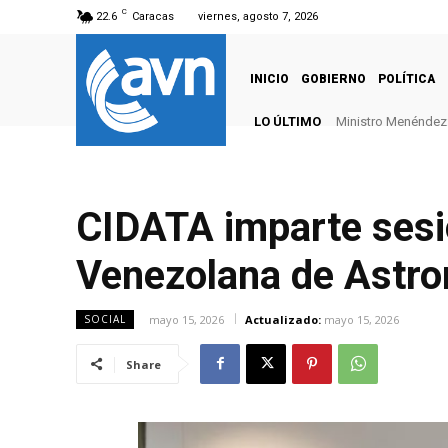
C
22.6
Caracas
viernes, agosto 7, 2026
INICIO
GOBIERNO
POLÍTICA
LO ÚLTIMO
Ministro Menéndez: 
CIDATA imparte sesi
Venezolana de Astr
mayo 15, 2026
Actualizado:
mayo 15, 2026
SOCIAL
Share