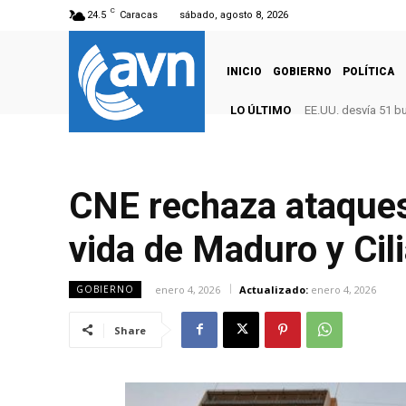
C
24.5
Caracas
sábado, agosto 8, 2026
INICIO
GOBIERNO
POLÍTICA
LO ÚLTIMO
EE.UU. desvía 51 b
CNE rechaza ataques
vida de Maduro y Cili
enero 4, 2026
Actualizado:
enero 4, 2026
GOBIERNO
Share