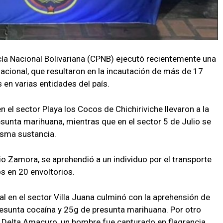
cía Nacional Bolivariana (CPNB) ejecutó recientemente una
nacional, que resultaron en la incautación de más de 17
en varias entidades del país.
 el sector Playa los Cocos de Chichiriviche llevaron a la
unta marihuana, mientras que en el sector 5 de Julio se
isma sustancia.
io Zamora, se aprehendió a un individuo por el transporte
s en 20 envoltorios.
ial en el sector Villa Juana culminó con la aprehensión de
resunta cocaína y 25g de presunta marihuana. Por otro
o Delta Amacuro, un hombre fue capturado en flagrancia