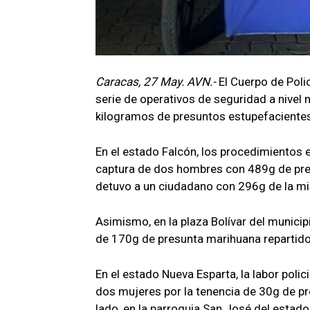
Caracas, 27 May. AVN.-
El Cuerpo de Poli
serie de operativos de seguridad a nivel 
kilogramos de presuntos estupefacientes 
En el estado Falcón, los procedimientos en
captura de dos hombres con 489g de pres
detuvo a un ciudadano con 296g de la m
Asimismo, en la plaza Bolívar del municip
de 170g de presunta marihuana repartido
En el estado Nueva Esparta, la labor polic
dos mujeres por la tenencia de 30g de p
lado, en la parroquia San José del estad