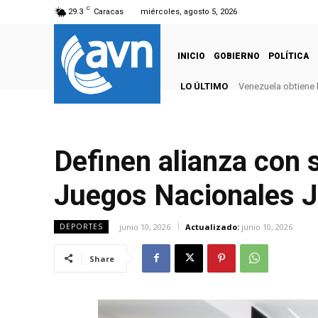
C
29.3
Caracas
miércoles, agosto 5, 2026
INICIO
GOBIERNO
POLÍTICA
LO ÚLTIMO
Venezuela obtiene 
Definen alianza con s
Juegos Nacionales J
junio 10, 2026
Actualizado:
junio 10, 2026
DEPORTES
Share