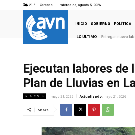
C
21.3
Caracas
miércoles, agosto 5, 2026
INICIO
GOBIERNO
POLÍTICA
LO ÚLTIMO
Entregan nuevo labo
Ejecutan labores de l
Plan de Lluvias en L
mayo 21, 2026
Actualizado:
mayo 21, 2026
REGIONES
Share