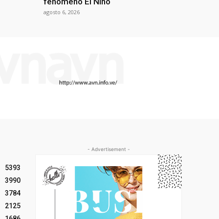
fenómeno El Niño
agosto 6, 2026
- Advertisement -
5393
3990
3784
2125
1686