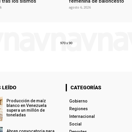
al tras los sismos
femenina de baloncesto
6
agosto 6, 2026
 LEÍDO
CATEGORÍAS
Producción de maíz
Gobierno
blanco en Venezuela
Regiones
supera un millón de
toneladas
Internacional
Social
Abren convocatoria para
Deportes