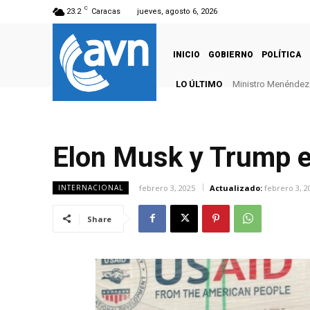
C
23.2
Caracas
jueves, agosto 6, 2026
INICIO
GOBIERNO
POLÍTICA
LO ÚLTIMO
Ministro Menéndez: 
Elon Musk y Trump es
febrero 3, 2025
Actualizado:
febrero 3, 2
INTERNACIONAL
Share