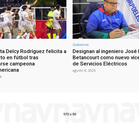
Gobierno
a Delcy Rodríguez felicita a
Designan al ingeniero José 
nto en fútbol tras
Betancourt como nuevo vic
arse campeona
de Servicios Eléctricos
mericana
agosto 8, 2026
6