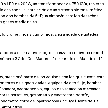
00 y LED de 200W, un transformador de 750 KVA, tableros
 de cableado, la instalación de un sistema hidroneumático
 con dos bombas de 5HP, un almacén para los desechos
os gases medicinales.
ad, lo prometimos y cumplimos, ahora queda de ustedes
 a todos a celebrar este logro alcanzado en tiempo récord,
úmero 37 de "Con Maduro +" celebrado en Maturín el 11
lay, mencionó parte de los equipos con los que cuenta esta
monitores de signos vitales, equipos de alto flujo, bombas
fibrilador, negatoscopio, equipo de ventilación mecánica
adores portátiles, gasómetro y electrocardiógrafo,
nómetro, torre de laparoscopia (incluye fuente de luz,
 entre otros.