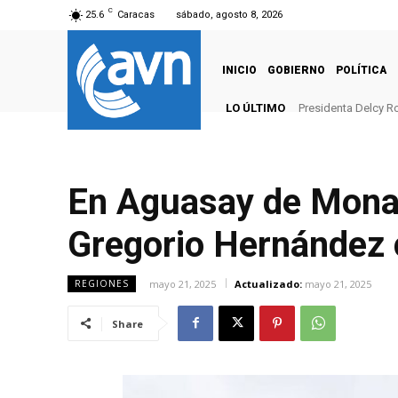
C
25.6
Caracas
sábado, agosto 8, 2026
INICIO
GOBIERNO
POLÍTICA
LO ÚLTIMO
Presidenta Delcy Ro
En Aguasay de Monag
Gregorio Hernández c
mayo 21, 2025
Actualizado:
mayo 21, 2025
REGIONES
Share