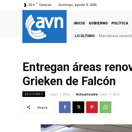
C
25.4
Caracas
domingo, agosto 9, 2026
INICIO
GOBIERNO
POLÍTICA
LO ÚLTIMO
Mandataria venezola
Entregan áreas renov
Grieken de Falcón
mayo 7, 2026
Actualizado:
mayo 7, 2026
REGIONES
Share