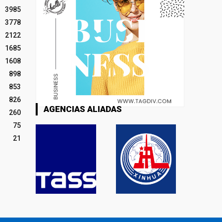
3985
3778
2122
1685
1608
898
853
826
AGENCIAS ALIADAS
260
75
21