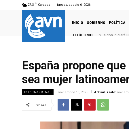
C
27.3
Caracas
jueves, agosto 6, 2026
INICIO
GOBIERNO
POLÍTICA
LO ÚLTIMO
En Falcón iniciará
España propone que 
sea mujer latinoame
noviembre 10, 2025
Actualizado:
noviemb
INTERNACIONAL
Share