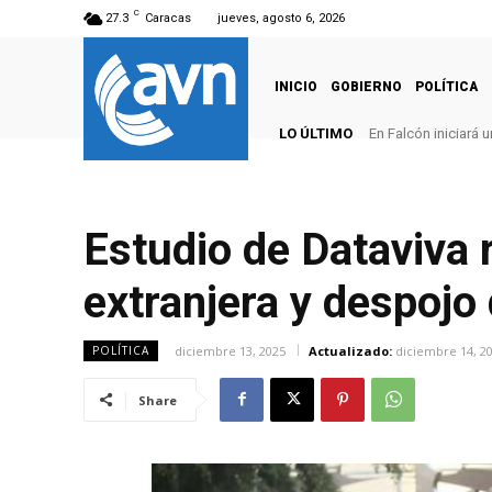
C
27.3
Caracas
jueves, agosto 6, 2026
INICIO
GOBIERNO
POLÍTICA
LO ÚLTIMO
En Falcón iniciará
Estudio de Dataviva 
extranjera y despojo
diciembre 13, 2025
Actualizado:
diciembre 14, 2
POLÍTICA
Share