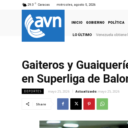
C
29.3
Caracas
miércoles, agosto 5, 2026
INICIO
GOBIERNO
POLÍTICA
LO ÚLTIMO
Venezuela obtiene 
Gaiteros y Guaiquerí
en Superliga de Balo
mayo 25, 2026
Actualizado:
mayo 25, 2026
DEPORTES
Share