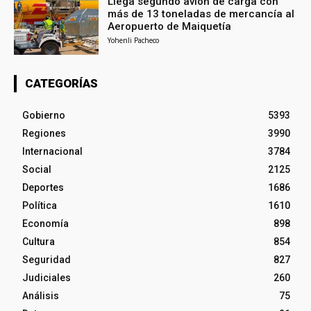
Llega segundo avión de carga con
más de 13 toneladas de mercancía al
Aeropuerto de Maiquetía
Yohenli Pacheco
CATEGORÍAS
Gobierno
5393
Regiones
3990
Internacional
3784
Social
2125
Deportes
1686
Política
1610
Economía
898
Cultura
854
Seguridad
827
Judiciales
260
Análisis
75