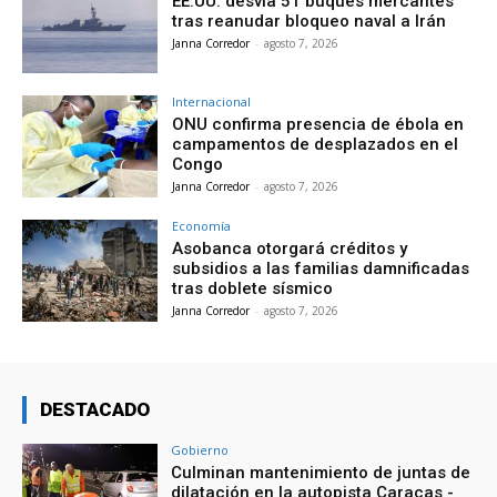
EE.UU. desvía 51 buques mercantes
tras reanudar bloqueo naval a Irán
Janna Corredor
-
agosto 7, 2026
Internacional
ONU confirma presencia de ébola en
campamentos de desplazados en el
Congo
Janna Corredor
-
agosto 7, 2026
Economía
Asobanca otorgará créditos y
subsidios a las familias damnificadas
tras doblete sísmico
Janna Corredor
-
agosto 7, 2026
DESTACADO
Gobierno
Culminan mantenimiento de juntas de
dilatación en la autopista Caracas -