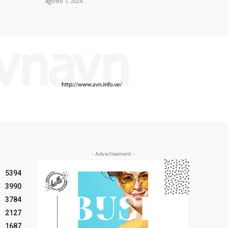
agosto 7, 2026
- Advertisement -
5394
3990
3784
2127
1687