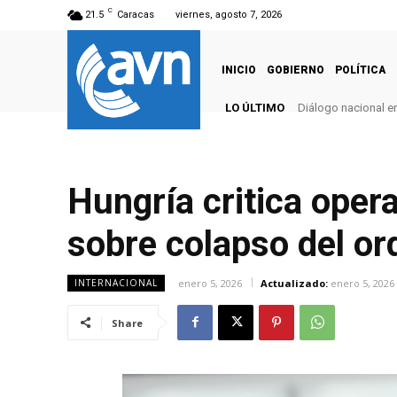
C
21.5
Caracas
viernes, agosto 7, 2026
INICIO
GOBIERNO
POLÍTICA
LO ÚLTIMO
Diálogo nacional e
Hungría critica oper
sobre colapso del ord
enero 5, 2026
Actualizado:
enero 5, 2026
INTERNACIONAL
Share