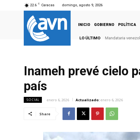
C
22.6
Caracas
domingo, agosto 9, 2026
INICIO
GOBIERNO
POLÍTICA
LO ÚLTIMO
Mandataria venezola
Inameh prevé cielo p
país
enero 6, 2026
Actualizado:
enero 6, 2026
SOCIAL
Share