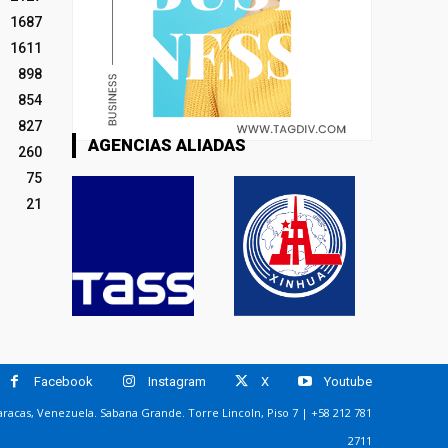
1687
1611
898
854
827
AGENCIAS ALIADAS
260
75
21
Facebook
Instagram
X
Youtube
racas, Venezuela. Sabana Grande. Torre Lincoln, Piso 7 | +58 212 781
2711