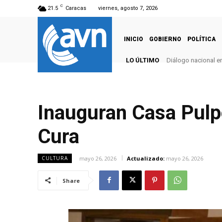
C
21.5
Caracas
viernes, agosto 7, 2026
INICIO
GOBIERNO
POLÍTICA
LO ÚLTIMO
Diálogo nacional e
Inauguran Casa Pulpe
Cura
mayo 26, 2026
Actualizado:
mayo 26, 2026
CULTURA
Share