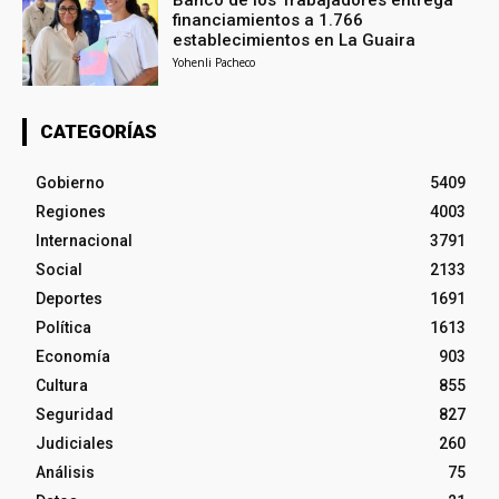
Banco de los Trabajadores entrega
financiamientos a 1.766
establecimientos en La Guaira
Yohenli Pacheco
CATEGORÍAS
Gobierno
5409
Regiones
4003
Internacional
3791
Social
2133
Deportes
1691
Política
1613
Economía
903
Cultura
855
Seguridad
827
Judiciales
260
Análisis
75