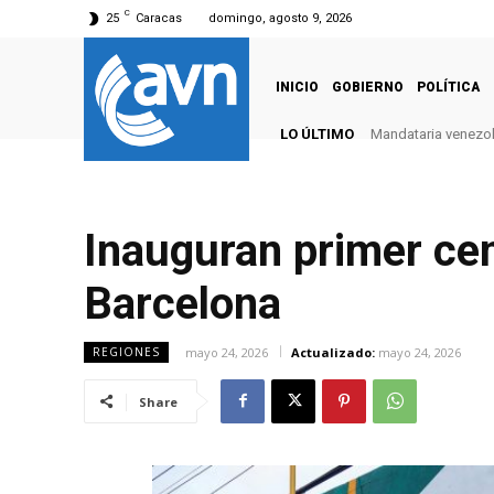
C
25
Caracas
domingo, agosto 9, 2026
INICIO
GOBIERNO
POLÍTICA
LO ÚLTIMO
Mandataria venezola
Inauguran primer cent
Barcelona
mayo 24, 2026
Actualizado:
mayo 24, 2026
REGIONES
Share