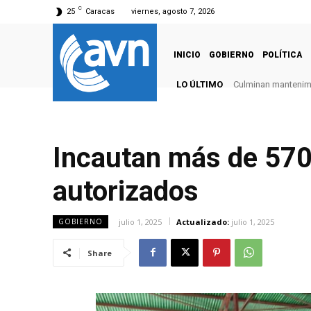
C
25
Caracas
viernes, agosto 7, 2026
INICIO
GOBIERNO
POLÍTICA
LO ÚLTIMO
Culminan mantenimie
Incautan más de 570
autorizados
julio 1, 2025
Actualizado:
julio 1, 2025
GOBIERNO
Share