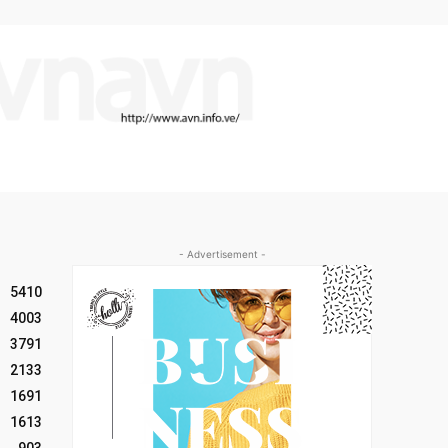
- Advertisement -
5410
4003
3791
2133
1691
1613
903