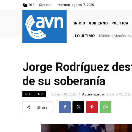
C
26.1
Caracas
viernes, agosto 7, 2026
INICIO
GOBIERNO
POLÍTICA
LO ÚLTIMO
Ministro Menéndez: 
Jorge Rodríguez dest
de su soberanía
febrero 10, 2026
Actualizado:
febrero 10, 2026
GOBIERNO
Share