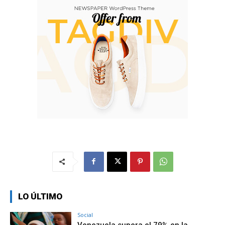
LO ÚLTIMO
Social
Venezuela supera el 79% en la