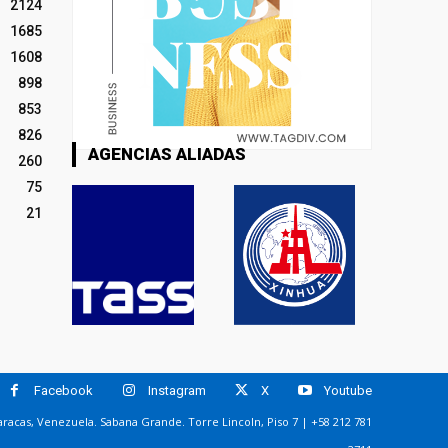
2124
1685
1608
898
853
826
AGENCIAS ALIADAS
260
75
21
Facebook
Instagram
X
Youtube
racas, Venezuela. Sabana Grande. Torre Lincoln, Piso 7 | +58 212 781