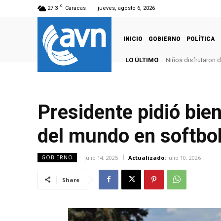
C
27.3
Caracas
jueves, agosto 6, 2026
INICIO
GOBIERNO
POLÍTICA
LO ÚLTIMO
Niños disfrutaron d
Presidente pidió bi
del mundo en softbo
julio 14, 2025
Actualizado:
julio 10, 2026
GOBIERNO
Share