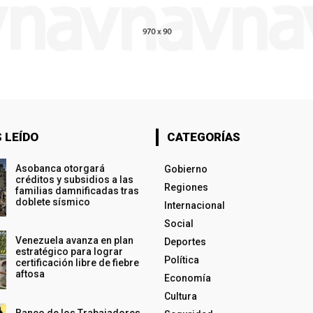
 LEÍDO
CATEGORÍAS
Asobanca otorgará
Gobierno
créditos y subsidios a las
Regiones
familias damnificadas tras
doblete sísmico
Internacional
Social
Venezuela avanza en plan
Deportes
estratégico para lograr
Política
certificación libre de fiebre
aftosa
Economía
Cultura
Banco de los Trabajadores