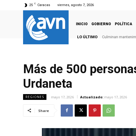
C
25
Caracas
viernes, agosto 7, 2026
INICIO
GOBIERNO
POLÍTICA
LO ÚLTIMO
Culminan mantenimie
Más de 500 personas
Urdaneta
mayo 17, 2026
Actualizado:
mayo 17, 2026
REGIONES
Share