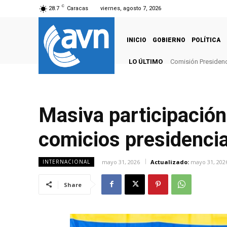
C
28.7
Caracas
viernes, agosto 7, 2026
INICIO
GOBIERNO
POLÍTICA
LO ÚLTIMO
Comisión Presidenci
Masiva participación
comicios presidenci
mayo 31, 2026
Actualizado:
mayo 31, 202
INTERNACIONAL
Share