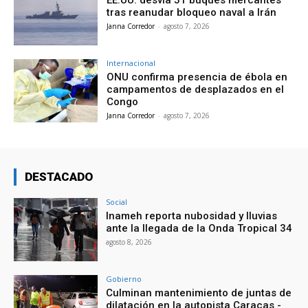
EE.UU. desvía 51 buques mercantes
tras reanudar bloqueo naval a Irán
Janna Corredor
-
agosto 7, 2026
Internacional
ONU confirma presencia de ébola en
campamentos de desplazados en el
Congo
Janna Corredor
-
agosto 7, 2026
DESTACADO
Social
Inameh reporta nubosidad y lluvias
ante la llegada de la Onda Tropical 34
agosto 8, 2026
Gobierno
Culminan mantenimiento de juntas de
dilatación en la autopista Caracas -