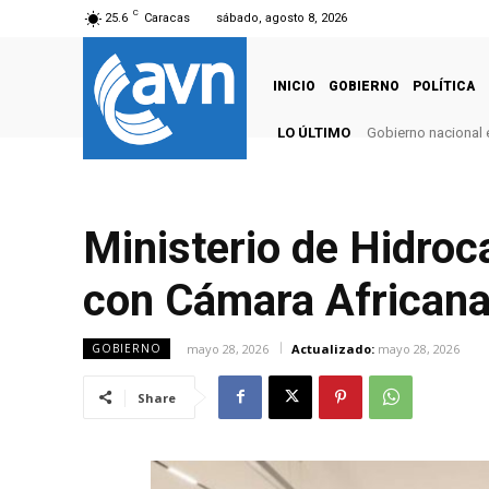
C
25.6
Caracas
sábado, agosto 8, 2026
INICIO
GOBIERNO
POLÍTICA
LO ÚLTIMO
Gobierno nacional e
Ministerio de Hidro
con Cámara Africana
mayo 28, 2026
Actualizado:
mayo 28, 2026
GOBIERNO
Share