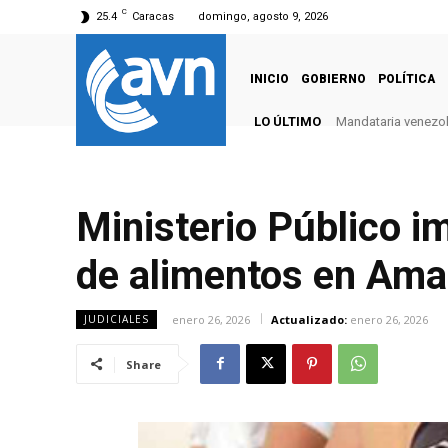
C
25.4
Caracas
domingo, agosto 9, 2026
INICIO
GOBIERNO
POLÍTICA
LO ÚLTIMO
Mandataria venezola
Ministerio Público i
de alimentos en Am
enero 26, 2026
Actualizado:
enero 26, 2026
JUDICIALES
Share