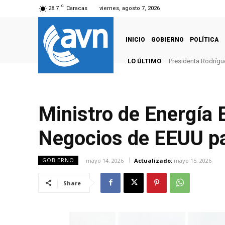
C
28.7
Caracas
viernes, agosto 7, 2026
INICIO
GOBIERNO
POLÍTICA
LO ÚLTIMO
Presidenta Rodrígu
Ministro de Energía 
Negocios de EEUU pa
mayo 14, 2026
Actualizado:
mayo 15, 2026
GOBIERNO
Share