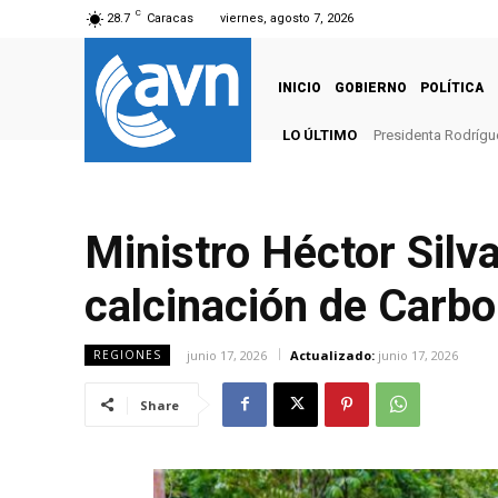
C
28.7
Caracas
viernes, agosto 7, 2026
INICIO
GOBIERNO
POLÍTICA
LO ÚLTIMO
Presidenta Rodrígue
Ministro Héctor Silv
calcinación de Carbo
junio 17, 2026
Actualizado:
junio 17, 2026
REGIONES
Share