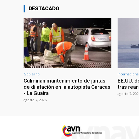
DESTACADO
Gobierno
Internaciona
Culminan mantenimiento de juntas
EE.UU. d
de dilatación en la autopista Caracas
tras rean
- La Guaira
agosto 7, 202
agosto 7, 2026