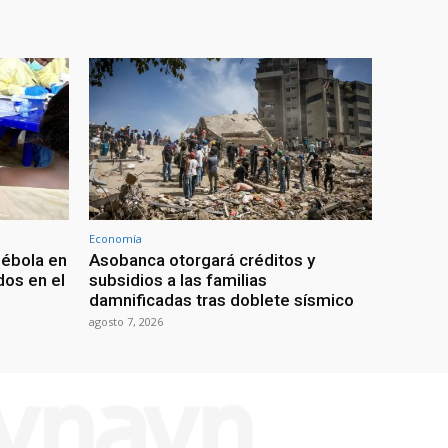
Economía
 ébola en
Asobanca otorgará créditos y
os en el
subsidios a las familias
damnificadas tras doblete sísmico
agosto 7, 2026