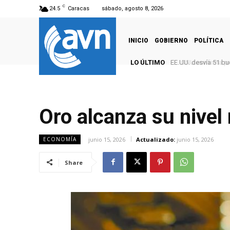
C
24.5
Caracas
sábado, agosto 8, 2026
INICIO
GOBIERNO
POLÍTICA
LO ÚLTIMO
ONU confirma pres
Oro alcanza su nivel
junio 15, 2026
Actualizado:
junio 15, 2026
ECONOMÍA
Share