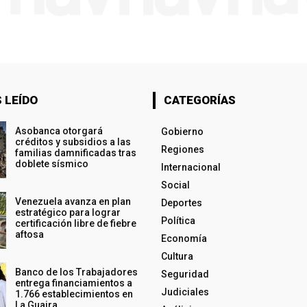
 LEÍDO
CATEGORÍAS
Asobanca otorgará
Gobierno
créditos y subsidios a las
Regiones
familias damnificadas tras
doblete sísmico
Internacional
Social
Venezuela avanza en plan
Deportes
estratégico para lograr
Política
certificación libre de fiebre
aftosa
Economía
Cultura
Banco de los Trabajadores
Seguridad
entrega financiamientos a
Judiciales
1.766 establecimientos en
La Guaira