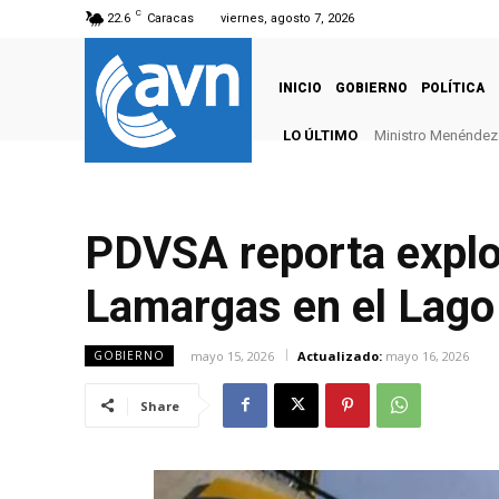
C
22.6
Caracas
viernes, agosto 7, 2026
INICIO
GOBIERNO
POLÍTICA
LO ÚLTIMO
Ministro Menéndez: 
PDVSA reporta explo
Lamargas en el Lago
mayo 15, 2026
Actualizado:
mayo 16, 2026
GOBIERNO
Share