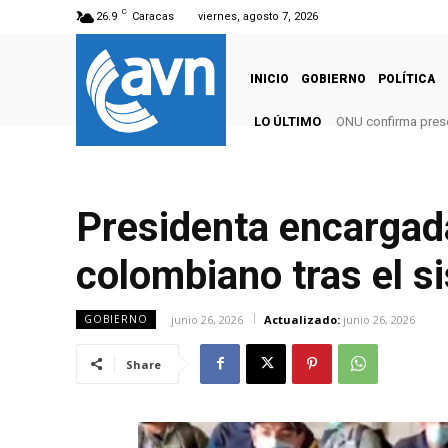
C
26.9
Caracas
viernes, agosto 7, 2026
INICIO
GOBIERNO
POLÍTICA
LO ÚLTIMO
ONU confirma pres
Presidenta encargad
colombiano tras el s
junio 26, 2026
Actualizado:
junio 26, 2026
GOBIERNO
Share