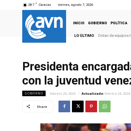
C
28.7
Caracas
viernes, agosto 7, 2026
INICIO
GOBIERNO
POLÍTICA
LO ÚLTIMO
Dotan de equipos t
Presidenta encargad
con la juventud vene
febrero 26, 2026
Actualizado:
febrero 26, 2026
GOBIERNO
Share