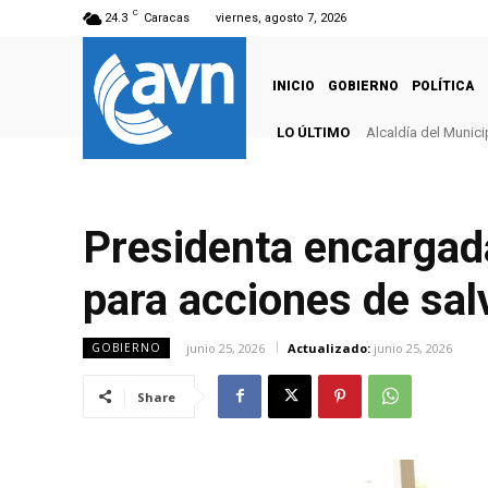
C
24.3
Caracas
viernes, agosto 7, 2026
INICIO
GOBIERNO
POLÍTICA
LO ÚLTIMO
Alcaldía del Munici
Presidenta encargad
para acciones de sal
junio 25, 2026
Actualizado:
junio 25, 2026
GOBIERNO
Share