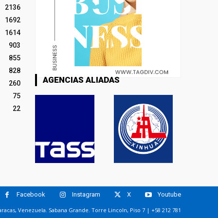
2136
1692
1614
903
855
828
AGENCIAS ALIADAS
260
75
22
Facebook
Instagram
X
Youtube
racas, Venezuela. Sabana Grande. Torre Lincoln, Piso 7 | +58 212 781