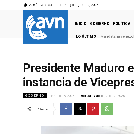
C
22.6
Caracas
domingo, agosto 9, 2026
INICIO
GOBIERNO
POLÍTICA
LO ÚLTIMO
Mandataria venezola
Presidente Maduro el
instancia de Vicepre
enero 15, 2025
Actualizado:
julio 10, 2026
GOBIERNO
Share