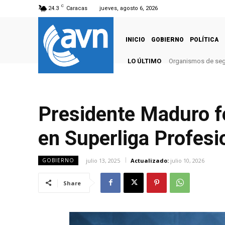
C
24.3
Caracas
jueves, agosto 6, 2026
INICIO
GOBIERNO
POLÍTICA
LO ÚLTIMO
Organismos de segu
Presidente Maduro fel
en Superliga Profesi
julio 13, 2025
Actualizado:
julio 10, 2026
GOBIERNO
Share