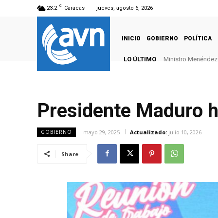
C
23.2
Caracas
jueves, agosto 6, 2026
INICIO
GOBIERNO
POLÍTICA
LO ÚLTIMO
Ministro Menéndez: 
Presidente Maduro ha
mayo 29, 2025
Actualizado:
julio 10, 2026
GOBIERNO
Share