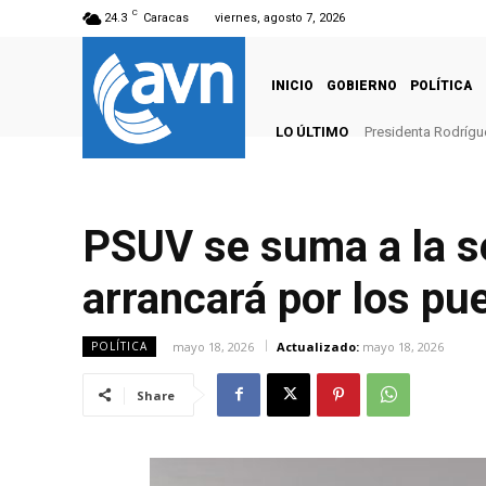
C
24.3
Caracas
viernes, agosto 7, 2026
INICIO
GOBIERNO
POLÍTICA
LO ÚLTIMO
Presidenta Rodrígue
Inicia campeonato
PSUV se suma a la s
arrancará por los pue
mayo 18, 2026
Actualizado:
mayo 18, 2026
POLÍTICA
Share