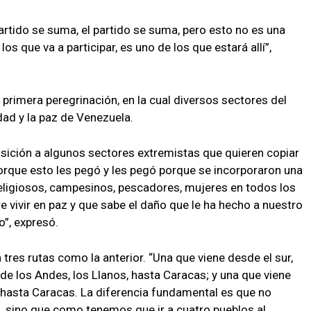
partido se suma, el partido se suma, pero esto no es una
los que va a participar, es uno de los que estará allí”,
 primera peregrinación, en la cual diversos sectores del
idad y la paz de Venezuela.
posición a algunos sectores extremistas que quieren copiar
 porque esto les pegó y les pegó porque se incorporaron una
religiosos, campesinos, pescadores, mujeres en todos los
 vivir en paz y que sabe el daño que le ha hecho a nuestro
o”, expresó.
 tres rutas como la anterior. “Una que viene desde el sur,
de los Andes, los Llanos, hasta Caracas; y una que viene
e hasta Caracas. La diferencia fundamental es que no
 sino que como tenemos que ir a cuatro pueblos al