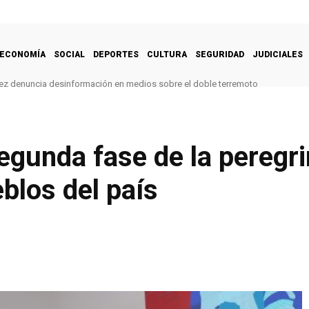
ECONOMÍA
SOCIAL
DEPORTES
CULTURA
SEGURIDAD
JUDICIALES
z denuncia desinformación en medios sobre el doble terremoto
 de juegos deportivos-recreativos en campamento transitorio en Catia La Ma
egunda fase de la peregr
blos del país