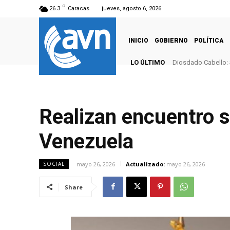
C
26.3
Caracas
jueves, agosto 6, 2026
INICIO
GOBIERNO
POLÍTICA
LO ÚLTIMO
Diosdado Cabello: 
Realizan encuentro 
Venezuela
mayo 26, 2026
Actualizado:
mayo 26, 2026
SOCIAL
Share