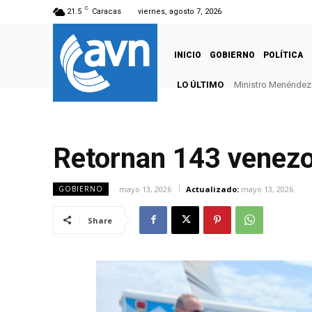
C
21.5
Caracas
viernes, agosto 7, 2026
INICIO
GOBIERNO
POLÍTICA
LO ÚLTIMO
Ministro Menéndez: 
Retornan 143 venezo
mayo 13, 2026
Actualizado:
mayo 13, 2026
GOBIERNO
Share