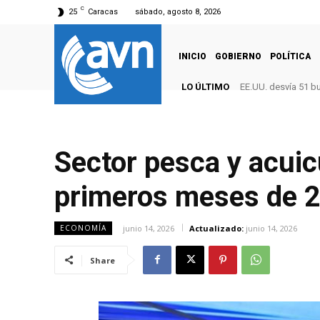
C
25
Caracas
sábado, agosto 8, 2026
INICIO
GOBIERNO
POLÍTICA
LO ÚLTIMO
EE.UU. desvía 51 b
Sector pesca y acuic
primeros meses de 
junio 14, 2026
Actualizado:
junio 14, 2026
ECONOMÍA
Share