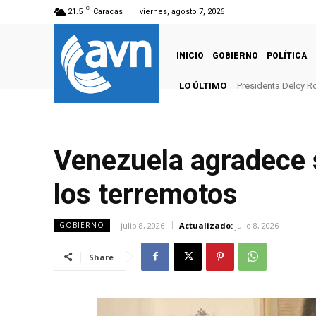
C
21.5
Caracas
viernes, agosto 7, 2026
INICIO
GOBIERNO
POLÍTICA
LO ÚLTIMO
Presidenta Delcy R
Venezuela agradece s
los terremotos
julio 8, 2026
Actualizado:
julio 8, 2026
GOBIERNO
Share