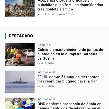
Asobanca otorgará créditos y
subsidios a las familias damnificadas
tras doblete sísmico
Janna Corredor
-
agosto 7, 2026
DESTACADO
Gobierno
Culminan mantenimiento de juntas de
dilatación en la autopista Caracas -
La Guaira
agosto 7, 2026
Internacional
EE.UU. desvía 51 buques mercantes
tras reanudar bloqueo naval a Irán
agosto 7, 2026
Internacional
ONU confirma presencia de ébola en
campamentos de desplazados en el