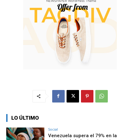
LO ÚLTIMO
Social
Venezuela supera el 79% en la