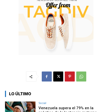
LO ÚLTIMO
Social
Venezuela supera el 79% en la