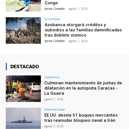
Congo
Janna Corredor
-
agosto 7, 2026
Economía
Asobanca otorgará créditos y
subsidios a las familias damnificadas
tras doblete sísmico
Janna Corredor
-
agosto 7, 2026
DESTACADO
Gobierno
Culminan mantenimiento de juntas de
dilatación en la autopista Caracas -
La Guaira
agosto 7, 2026
Internacional
EE.UU. desvía 51 buques mercantes
tras reanudar bloqueo naval a Irán
agosto 7, 2026