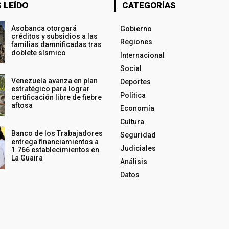
 LEÍDO
CATEGORÍAS
Asobanca otorgará
Gobierno
créditos y subsidios a las
Regiones
familias damnificadas tras
doblete sísmico
Internacional
Social
Venezuela avanza en plan
Deportes
estratégico para lograr
Política
certificación libre de fiebre
aftosa
Economía
Cultura
Banco de los Trabajadores
Seguridad
entrega financiamientos a
Judiciales
1.766 establecimientos en
La Guaira
Análisis
Datos