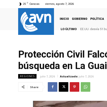
C
25
Caracas
viernes, agosto 7, 2026
INICIO
GOBIERNO
POLÍTICA
LO ÚLTIMO
EE.UU. desvía 51 b
Protección Civil Fal
búsqueda en La Guai
julio 7, 2026
Actualizado:
julio 7, 2026
REGIONES
Share