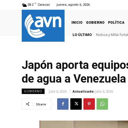
C
28.2
Caracas
jueves, agosto 6, 2026
INICIO
GOBIERNO
POLÍTICA
LO ÚLTIMO
Noboa y Milei fort
Japón aporta equipo
de agua a Venezuela
julio 6, 2026
Actualizado:
julio 6, 2026
GOBIERNO
Share