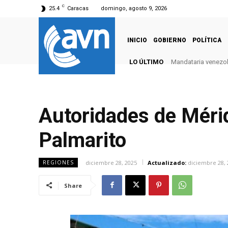
C
25.4
Caracas
domingo, agosto 9, 2026
INICIO
GOBIERNO
POLÍTICA
LO ÚLTIMO
Mandataria venezola
Autoridades de Méri
Palmarito
diciembre 28, 2025
Actualizado:
diciembre 28, 
REGIONES
Share